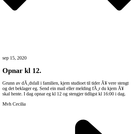
sep 15, 2020
Opnar kl 12.
Grunn av dÃ¸dsfall i familien, kjem studioet til tider Ã¥ vere stengt
og det beklager eg. Send ein mail eller melding fÃ¸r du kjem Ã¥
skal hente. I dag opnar eg kl 12 og stengjer tidligst kl 16:00 i dag.
Mvh Cecilia