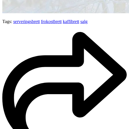
Tags:
serveringsbrett
frokostbrett
kaffibrett
salg