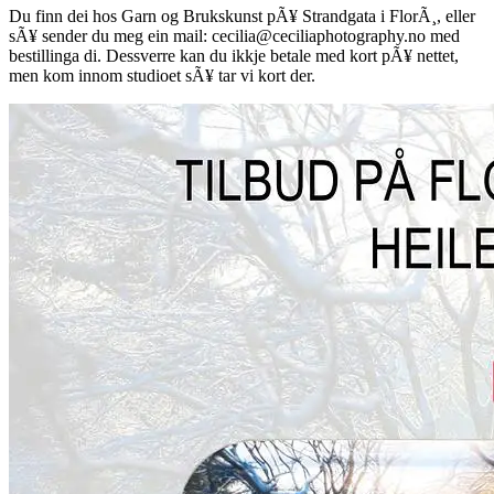
Du finn dei hos Garn og Brukskunst pÃ¥ Strandgata i FlorÃ¸, eller
sÃ¥ sender du meg ein mail: cecilia@ceciliaphotography.no med
bestillinga di. Dessverre kan du ikkje betale med kort pÃ¥ nettet,
men kom innom studioet sÃ¥ tar vi kort der.