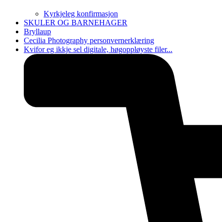
Kyrkjeleg konfirmasjon
SKULER OG BARNEHAGER
Bryllaup
Cecilia Photography personvernerklæring
Kvifor eg ikkje sel digitale, høgoppløyste filer...